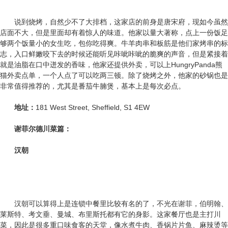
说到烧烤，自然少不了大排档，这家店的前身是唐宋府，现如今虽然
店面不大，但是里面却有着惊人的味道。他家以量大著称，点上一份饭足
够两个饭量小的女生吃，包你吃得爽。牛羊肉串和板筋是他们家烤串的标
志，入口鲜嫩咬下去的时候还能听见咔呲咔呲的脆爽的声音，但是紧接着
就是油脂在口中迸发的香味，他家还提供外卖，可以上HungryPanda熊
猫外卖点单，一个人点了可以吃两三顿。除了烧烤之外，他家的砂锅也是
非常值得推荐的，尤其是番茄牛腩煲，基本上是每次必点。
地址：
181 West Street, Sheffield, S1 4EW
谢菲尔德
川菜篇：
汉朝
汉朝可以算得上是连锁中餐里比较有名的了，不光在谢菲，伯明翰、
莱斯特、考文垂、曼城、布里斯托都有它的身影。这家餐厅也是主打川
菜，因此是很多重口味食客的天堂，像水煮牛肉、香锅片片鱼、麻辣烫等