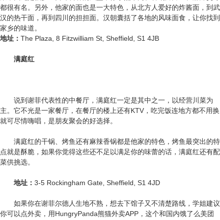
都很有名。另外，他家的面也是一大特色，从北方人爱好的炸酱面，到武
汉的热干面，再到四川的担担面。汉朝囊括了各地的风味面食，让你找到
家乡的味道。
地址：
The Plaza, 8 Fitzwilliam St, Sheffield, S1 4JB
满庭红
说到谢菲代表性的中餐厅，满庭红一定是其中之一，以经营川菜为
主。它不光是一家餐厅，在餐厅的楼上还有KTV，吃完饭连地方都不用换
就可尽情嗨唱，是朋友聚会的好选择。
满庭红的干锅、烤鱼还有麻辣香锅都是他家的特色，烤鱼最突出的特
点就是酥脆，如果你觉得这些还不足以满足你的味蕾的话，满庭红还有配
菜供挑选。
地址：
3-5 Rockingham Gate, Sheffield, S1 4JD
如果你在谢菲尔德人生地不熟，想去下馆子又不清楚路线，学姐建议
你可以点外卖，用HungryPanda熊猫外卖APP，这个和国内饿了么美团