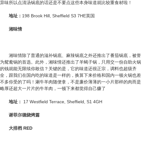
异味所以点清汤锅底的话还是不要点这些本身味道就比较重食材啦！
地址：
198 Brook Hill, Sheffield S3 7HE英国
湘味情
湘味情除了普通的滋补锅底、麻辣锅底之外还推出了番茄锅底，被誉
为鸳鸯锅的首选。此外，湘味情还推出了羊蝎子锅，只用交一份自助火锅
的钱就能无限续你敢信？关键的是，它的味道还很正宗，调料也超级齐
全，跟我们在国内吃的味道是一样的，换算下来价格和国内一顿火锅也差
不多你受的了吗！涮牛羊肉随便拿，不是廉价薄薄的一小片那样的肉而是
略厚还超大一片片的牛羊肉，一顿下来都觉得自己赚了
地址：
17 Westfield Terrace, Sheffield, S1 4GH
谢菲尔德烧烤篇
大排档 RED