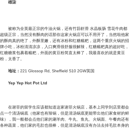
雄柒
被称为全英最正宗的牛油火锅，还有竹荪虾滑 水晶板肠 雪花牛肉都
超级正宗，当然没有酥肉的话那你这家火锅店可以不用开了，当然啦他家
的酥肉真的绝了，外酥里嫩，还有冰粉和红糖糍粑，这两个重庆火锅的招
牌小吃，冰粉清清凉凉，入口爽滑很舒服很解辣，红糖糍粑真的超好吃，
红糖糖浆包裹着糍粑，外面的黄豆粉简直太棒了，我最喜欢的就是黄豆
粉，太香了。
地址：
221 Glossop Rd, Sheffield S10 2GW英国
Yep Yep Hot Pot Ltd
在谢菲的留学生应该都知道这家谢菲火锅店，基本上同学到店里都会
点一个清汤锅底（他家也有辣锅，但是清汤锅底更能带出他们家食材的鲜
味），我一般都会点他们家的涮羊肉、牛丸、鱼丸、火锅面、午餐肉还有
各种蔬菜，他们家的毛肚也很棒，但是清汤锅底没有办法去掉毛肚本身的