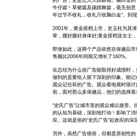
的广告，更是让人大跌眼镜。脑白金的
牛仔篇丶草裙篇及踢踏舞篇，毫无创意，
年过节不收礼，收礼只收脑白金”。到现在
2001年，黄金搭档上市，史玉柱为
辈，腰好腿好身体好;黄金搭档送女士
即便如此，这两个产品依然在保健品市
售额比2006年同期又增长了160%。
在总结为什么俗广告能取得好成绩时，
做到的是要给人留下深刻的印象。能记
观众记住坏的广告。观众看电视时很讨
前，面对那么多保健品，他们的选择基
“史氏广告”让城市里的观众难以接受
的认知为基础，深刻地打动丶影响了消
应。这就是俗的“史氏广告”起效应的深
另外，虽然广告很俗，但都是原创性的