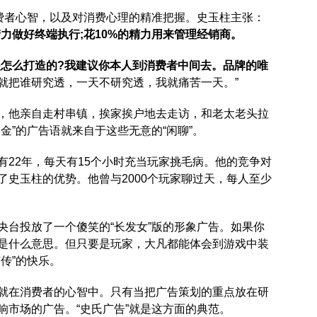
消费者心智，以及对消费心理的精准把握。史玉柱主张：
精力做好终端执行;花10%的精力用来管理经销商。
是怎么打造的?我建议你本人到消费者中间去。品牌的唯
就把谁研究透，一天不研究透，我就痛苦一天。”
，他亲自走村串镇，挨家挨户地去走访，和老太老头拉
金”的广告语就来自于这些无意的“闲聊”。
有22年，每天有15个小时充当玩家挑毛病。他的竞争对
了史玉柱的优势。他曾与2000个玩家聊过天，每人至少
央台投放了一个傻笑的“长发女”版的形象广告。如果你
是什么意思。但只要是玩家，大凡都能体会到游戏中装
传”的快乐。
就在消费者的心智中。只有当把广告策划的重点放在研
响市场的广告。“史氏广告”就是这方面的典范。