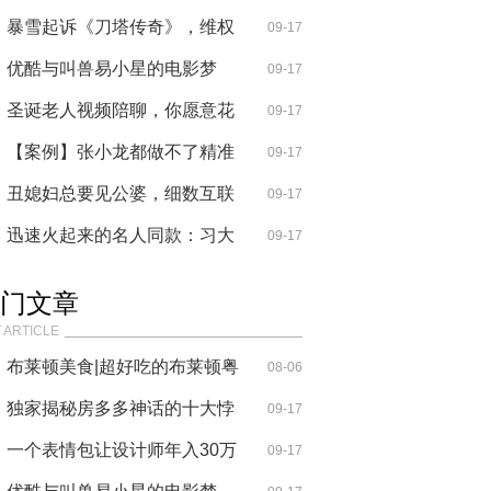
杜蕾斯看
暴雪起诉《刀塔传奇》，维权
09-17
能否成
优酷与叫兽易小星的电影梦
09-17
圣诞老人视频陪聊，你愿意花
09-17
钱预定
【案例】张小龙都做不了精准
09-17
营销，
丑媳妇总要见公婆，细数互联
09-17
网圈那
迅速火起来的名人同款：习大
09-17
大的手
门文章
 ARTICLE
布莱顿美食|超好吃的布莱顿粤
08-06
菜布莱
独家揭秘房多多神话的十大悖
09-17
论
一个表情包让设计师年入30万
09-17