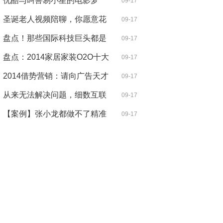
美元
优酷与叫兽易小星的电影梦
09-17
圣诞老人视频陪聊，你愿意花
09-17
钱预定
盘点！那些国际科技巨头都是
09-17
怎样步
盘点：2014家居家装O2O十大
09-17
营销案例
2014借势营销：请向广告天才
09-17
杜蕾斯看
从来无法解决问题，细数互联
09-17
网圈那
【案例】张小龙都做不了精准
09-17
营销，