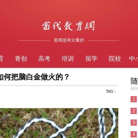
新闻是有分量的
育
青创
高考
培训
留学
院校
中
如何把脑白金做火的？
随
NEW
TAG：
1
2
3
4