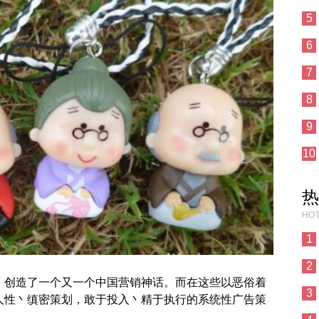
5
6
7
8
9
10
热
HOT
1
2
靡，创造了一个又一个中国营销神话。而在这些以恶俗着
3
悉人性丶缜密策划，敢于投入丶精于执行的系统性广告策