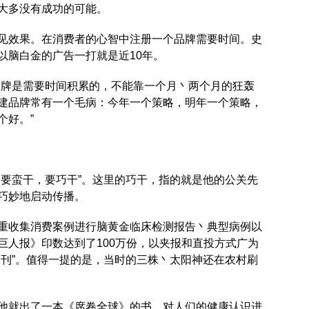
大多没有成功的可能。
见效果。在消费者的心智中注册一个品牌需要时间。史
以脑白金的广告一打就是近10年。
品牌是需要时间积累的，不能靠一个月丶两个月的狂轰
建品牌常有一个毛病：今年一个策略，明年一个策略，
个好。”
不要蛮干，要巧干”。这里的巧干，指的就是他的公关先
巧妙地启动传播。
重收集消费案例进行脑黄金临床检测报告丶典型病例以
巨人报》印数达到了100万份，以夹报和直投方式广为
内刊”。值得一提的是，当时的三株丶太阳神还在农村刷
他就出了一本《席卷全球》的书，对人们的健康认识进