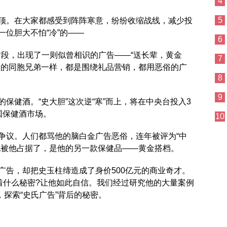
4
5
顶。在大家都感受到阵阵寒意，纷纷收缩战线，减少投
位胆大不怕“冷”的——
6
告时段，出现了一则似曾相识的广告——“送长辈，黄金
7
档的同胞兄弟一样，都是围绕礼品营销，都用恶俗的广
8
9
保健酒。“史大胆”这次逆“寒”而上，将在中央台投入3
国保健酒市场。
10
争议。人们都骂他的脑白金广告恶俗，连年被评为“中
也被他占据了，是他的另一款保健品——黄金搭档。
广告，却把史玉柱缔造成了身价500亿元的商业奇才。
着什么秘密?让他如此自信。我们经过研究他的大量案例
，探索“史氏广告”背后的秘密。