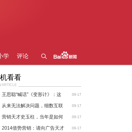
小学
评论
机看看
 ARTICLE
王思聪“喊话”《变形计》：这
09-17
档节
从来无法解决问题，细数互联
09-17
网圈那
营销天才史玉柱，当年是如何
09-17
把脑白
2014借势营销：请向广告天才
09-17