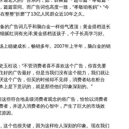
卡通老人的广告系列，如：群舞篇 丶超市篇丶孝敬篇丶
篇篇雷同。而广告词也高度一致，“孝敬咱爸妈”丶“今
整整“折磨”了13亿人民群众近10年之久。
其准备的广告词几乎和脑白金一样俗气透顶：黄金搭档送长
，细腻红润有光泽;黄金搭档送孩子，个子长高学习好。
场上稳健成长，畅销多年。2007年上半年，脑白金的销
史玉柱说：“不管消费者喜不喜欢这个广告，你首先要
住好的广告最好，但是当我们没有这个能力，我们就让
厌这个广告，但买的时候却不见得，消费者站在柜台
本上是下意识的，就是那些他们印象深刻的。”
。但这些符合地县级消费者观念的俗广告，恰恰以消费者
费者，并进入消费者的心智中，产生了巨大的市场效
层原因。
，这个也很关键，因为这样给人深刻的印象。现在我们