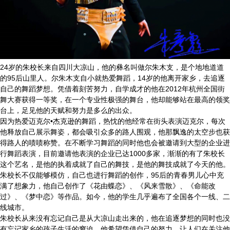
24岁的朱校长来自四川大凉山，他的彝名叫做尔朱木支，是个地地道道
的95后山里人。尔朱木支自小就热爱舞蹈，14岁的他离开家乡，去追逐
自己的舞蹈梦想。凭借着刻苦努力，自学成才的他在2012年杭州全国街
舞大赛获得一等奖，在一个专业性极强的舞台，他却能够站在最高的领奖
台上，足见他的天赋和努力是多么的出众。
因为热爱迈克尔•杰克逊的舞蹈，热忱的他经常在街头表演迈克尔，每次
他释放自己展示舞姿，都会吸引众多的路人围观，他那飘逸的太空步也获
得路人的啧啧称赞。在不断学习舞蹈的同时他也会被邀请到大型的企业进
行舞蹈表演，目前邀请他表演的企业已达1000多家，渐渐的有了朱校长
这个艺名，是他的执着成就了自己的舞技，是他的舞技成就了今天的他。
朱校长不仅能够模仿，自己也进行舞蹈的创作，95后的青春男儿心中充
满了想象力，他自己创作了《花由蝶恋》、《风来雪散》、《命能改
过》、《梦中恋》等作品。如今，他的学生几乎遍布了全国各个一线、二
线城市。
朱校长从来没有忘记自己是从大凉山走出来的，他在追逐梦想的同时也没
有忘记家乡的孩子生活的窘迫，他希望凭借自己的努力，让人们在关注他