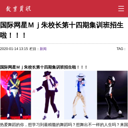
国际网星Ｍｊ朱校长第十四期集训班招生
啦！！！
2020-01-14 13:15
栏目：
新闻
TAG：
国际网星Ｍｊ朱校长
第十
四
期
集训班
招生
啦！
！！
热爱舞蹈的你，想学习到最精髓的舞蹈吗？想舞出不一样的人生吗？来国