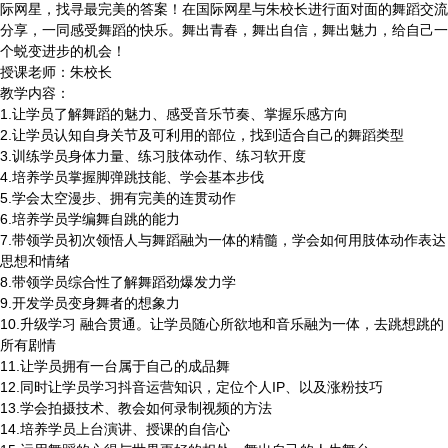
际网星，找寻最完美的答案！在国际网星与朱校长进行面对面的舞蹈交流
分享，一同感受舞蹈的快乐。舞出青春，舞出自信，舞出魅力，给自己一
个蜕变进步的机会！
授课老师：朱校长
教学内容：
1.让学员了解舞蹈的魅力、感受音乐节奏、掌握乐感方向
2.让学员认知自身关节及可利用的部位，找到适合自己的舞蹈类型
3.训练学员身体力量、练习肢体动作、练习软开度
4.培养学员掌握脚弹跳技能、学会基本步伐
5.学会太空漫步、拥有完美的连贯动作
6.培养学员学编舞自跳的能力
7.带领学员初次领悟人与舞蹈融为一体的精髓，学会如何用肢体动作表达
思想和情绪
8.带领学员综合性了解舞蹈劲爆发力学
9.开发学员变身舞者的想象力
10.升级学习 融合贯通。让学员随心所欲地和音乐融为一体，去跳想跳的
所有剧情
11.让学员拥有一台属于自己的成品舞
12.同时让学员学习抖音运营知识，定位个人IP、以及涨粉技巧
13.学会拍摄技术、教会如何录制视频的方法
14.培养学员上台演讲、授课的自信心