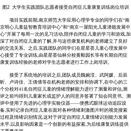
图2 大学生实践团队志愿者接受自闭症儿童康复训练岗位培训
项目实践前期,南京师范大学应用心理学专业的同学们在“南
京明心儿童益智教育培训中心”和“南京一屋阳光儿童潜能发展中
心”开展了每周一次的见习活动,陪伴自闭症儿童的学习和游戏,加
深了对自闭症儿童的了解,并与这些康复机构的老师建立了良好
的交流关系。之后,实践团队的同学们在星星荟儿童心理发展中
心接受了专业训练,由星星荟仙林分校黄毅园长等有长期自闭症
康复训练经验的老师对学生志愿者进行工作上岗培训。
接受了系统地的培训之后,团队成员魏婉滢、武阿媛、后辰
昕、卢诗佳、王倩倩等在机构老师的安排和协调下,在中心的三
个分校对41名自闭症儿童的情绪理解能力进行了测量和评估,测
评之前均得到儿童家长或监护人的同意并签署了知会同意书。测
评中使用了先进的心理学实验仪器——便携式眼球运动追踪设
备,实时记录自闭症儿童在面对各种情绪刺激图片时的视觉搜索
过程及情绪识别情况,这对于评定自闭症儿童情绪识别能力发展
水平,以及影响因素是一个创新的有益探索,为后续康复训练提供