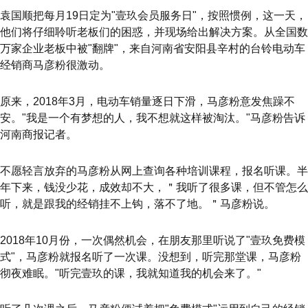
袁国顺把每月19日定为"壹玖会员服务日"，按照惯例，这一天，
他们将仔细聆听老板们的困惑，并现场给出解决方案。从全国数
万家企业老板中被"翻牌"，来自河南省安阳县辛村的台铃电动车
经销商马彦粉很激动。
原来，2018年3月，电动车销量逐日下滑，马彦粉意发焦躁不
安。"我是一个有梦想的人，我不想就这样被淘汰。"马彦粉告诉
河南商报记者。
不愿轻言放弃的马彦粉从网上查询各种培训课程，报名听课。半
年下来，钱没少花，成效却不大，＂我听了很多课，但不管怎么
听，就是跟我的经销挂不上钩，落不了地。＂马彦粉说。
2018年10月份，一次偶然机会，在朋友那里听说了"壹玖免费模
式"，马彦粉就报名听了一次课。没想到，听完那堂课，马彦粉
彻夜难眠。"听完壹玖的课，我就知道我的机会来了。"