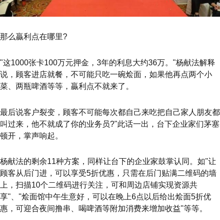
那么贏利点在哪里?
"这1000张卡100万元押金，3年的利息大约36万。"杨献法解释
说，顾客进店就餐，不可能只吃一碗烩面，如果他再点两个小
菜、两瓶啤酒等等，贏利点不就来了。
最后说客户裂变，顾客不可能每次都自己来吃把自己家人朋友都
叫过来，他不就成了你的业务员?"此话一出，台下企业家们茅塞
顿开，掌声响起。
杨献法的剩余11种方案，同样让台下的企业家鼓掌认同。如"让
顾客从后门进，可以享受5折优惠，只需在后门贴满二维码的墙
上，扫描10个二维码进行关注，可和周边店铺实现资源共
享"、"烩面馆中午生意好，可以在晚上6点以后给出烩面5折优
惠，可迎合夜间撸串、喝啤酒等附加消费来增加收益"等等。