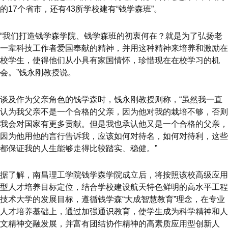
的17个省市，还有43所学校建有“钱学森班”。
“我们打造钱学森学院、钱学森班的初衷何在？就是为了弘扬老
一辈科技工作者爱国奉献的精神，并用这种精神来培养和激励在
校学生，使得他们从小具有家国情怀，珍惜现在在校学习的机
会。”钱永刚教授说。
谈及作为父亲角色的钱学森时，钱永刚教授则称，“虽然我一直
认为我父亲不是一个合格的父亲，因为他对我的栽培不够，否则
我会对国家有更多贡献。但是我也承认他又是一个合格的父亲，
因为他用他的言行告诉我，应该如何对待名，如何对待利，这些
都保证我的人生能够走得比较踏实、稳健。”
据了解，南昌理工学院钱学森学院成立后，将按照该校高级应用
型人才培养目标定位，结合学校建设航天特色鲜明的高水平工程
技术大学的发展目标，遵循钱学森“大成智慧教育”理念，在专业
人才培养基础上，通过加强通识教育，使学生成为科学精神和人
文精神交融发展，并富有团结协作精神的高素质应用型创新人