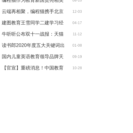
商科证
编程猫作为教育新国货亮相吴
08-10
晓波直
云端再相聚，编程猫携手北京
12-03
邮电大
建图教育王雪同学二建学习经
04-17
验分享
牛听听公布双十一战报：天猫
11-12
早教机
读书郎2020年度五大关键词出
01-08
炉，用心
国内儿童英语教育领导品牌天
09-19
童美语
【官宣】重磅消息！中国教育
10-28
技术协