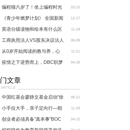
的最爱
编程猫六岁了！坐上编程时光
03-10
机，穿
《青少年燃梦计划》 全国新闻
12-27
发布会
英语分级读物和绘本有什么区
11-28
别？几
工商执照法人VS股东决议法人
06-09
詹克团
从0岁开始阅读的教与养，心
11-21
喜阅幼儿
疫情之下逆势而上，DBC职梦
04-26
助留学生
门文章
 ARTICLE
中国红基会廖静文基金启动“徐
06-21
悲鸿
小手拉大手，亲子定向行—朝
11-29
晖幼儿
创业者必须具备“真本事”BOC
04-15