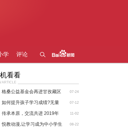
小学
评论
机看看
 ARTICLE
格桑公益基金会再进甘孜藏区
07-24
送爱心
如何提升孩子学习成绩?无量
07-12
子谈文昌
传承本原，交流共进 2019年
11-02
知博会·中
悦教动漫,让学习成为中小学生
08-22