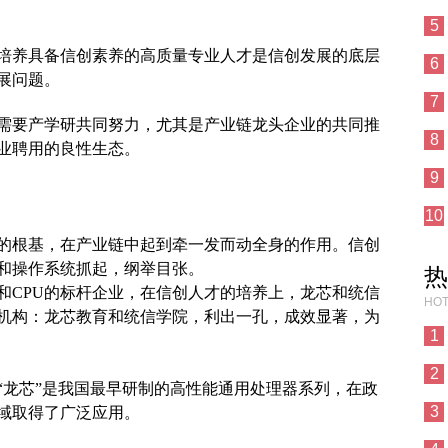
5
培养具备信创素养的高质量专业人才是信创发展的底层
6
展问题。
7
需要产学研共同努力，尤其是产业链龙头企业的共同推
8
业聘用的良性生态。
9
10
层的根基，在产业链中起到牵一发而动全身的作用。信创
U和操作系统抓起，纲举目张。
热
和CPU的标杆企业，在信创人才的培养上，龙芯和统信
HOT
机构：龙芯教育和统信学院，利出一孔，成效显著，为
1
2
“龙芯”是我国最早研制的高性能通用处理器系列，在政
3
域取得了广泛应用。