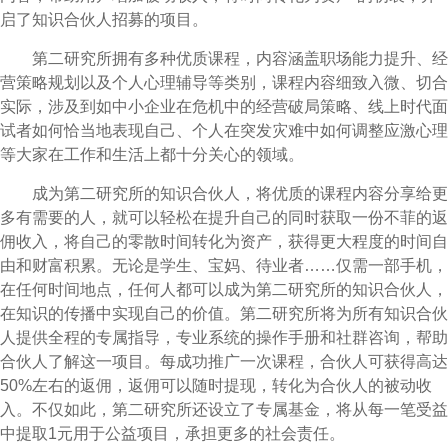
启了知识合伙人招募的项目。
第二研究所拥有多种优质课程，内容涵盖职场能力提升、经
营策略规划以及个人心理辅导等类别，课程内容细致入微、切合
实际，涉及到如中小企业在危机中的经营破局策略、线上时代面
试者如何恰当地表现自己、个人在突发灾难中如何调整应激心理
等大家在工作和生活上都十分关心的领域。
成为第二研究所的知识合伙人，将优质的课程内容分享给更
多有需要的人，就可以轻松在提升自己的同时获取一份不菲的返
佣收入，将自己的零散时间转化为资产，获得更大程度的时间自
由和财富积累。无论是学生、宝妈、待业者……仅需一部手机，
在任何时间地点，任何人都可以成为第二研究所的知识合伙人，
在知识的传播中实现自己的价值。第二研究所将为所有知识合伙
人提供全程的专属指导，专业系统的操作手册和社群咨询，帮助
合伙人了解这一项目。每成功推广一次课程，合伙人可获得高达
50%左右的返佣，返佣可以随时提现，转化为合伙人的被动收
入。不仅如此，第二研究所还设立了专属基金，将从每一笔受益
中提取1元用于公益项目，承担更多的社会责任。