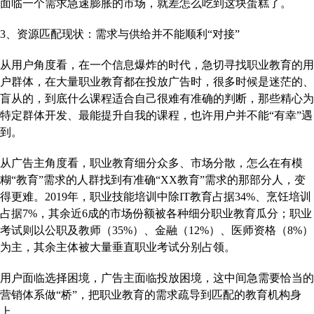
面临一个需求急速膨胀的市场，就差怎么吃到这块蛋糕了。
3、资源匹配现状：需求与供给并不能顺利“对接”
从用户角度看，在一个信息爆炸的时代，急切寻找职业教育的用
户群体，在大量职业教育都在投放广告时，很多时候是迷茫的、
盲从的，到底什么课程适合自己很难有准确的判断，那些精心为
特定群体开发、最能提升自我的课程，也许用户并不能“有幸”遇
到。
从广告主角度看，职业教育细分众多、市场分散，怎么在有模
糊“教育”需求的人群找到有准确“XX教育”需求的那部分人，变
得更难。2019年，职业技能培训中除IT教育占据34%、烹饪培训
占据7%，其余近6成的市场份额被各种细分职业教育瓜分；职业
考试则以公职及教师（35%）、金融（12%）、医师资格（8%）
为主，其余主体被大量垂直职业考试分别占领。
用户面临选择困境，广告主面临投放困境，这中间急需要恰当的
营销体系做“桥”，把职业教育的需求疏导到匹配的教育机构身
上。