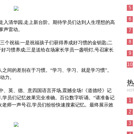
5
6
走入清华园,走上新台阶。期待学员们达到人生理想的高
掌声雷动。
7
8
三个祝福:一是祝福孩子们获得养成好习惯的金钥匙;二
于好习惯养成;三是送给在场家长学员一盏明灯,号召家长
9
10
人之间的差别在于习惯。“学习、学习、就是学习惯”。
推动力。
热
中、英、德、意四国语言开场,震撼全场!《道德经》记
HOT
答,学员们记忆效果完全准确。百位数字听诵。“请准备记
1
欢老师一声号召,学员们纷纷快速搜索记忆。最终展示效
2
3