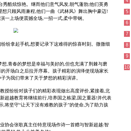
4
台秀酷炫惊艳。继而他们意气风发,朝气蓬勃;他们英勇
了理想只顾风雨兼程,他们一曲《武林风》舞出胸中豪迈!
5
演一上场便震撼全场,一招一式,柔中带钢。
6
7
们纷纷拿起手机,想要记录下这难得的惊喜时刻。微微细
8
9
梦想,青春的梦想是幸福与美好的,但也充满了荆棘与磨
10
彩的开场白之后拉开序幕。孩子精彩的演绎使现场家长
种子为我们带来了关于梦想的精彩演讲。
教授纷纷对孩子们的精彩表现做出高度评价,紧接着,北
新超越教育将继续前行,培养国之栋梁,国之重器!并代表
,将坚守“让天下没有难教的孩子”的使命,为了助力孩
行业协会张歌真主任特意现场作诗一首赠与智新超越:智