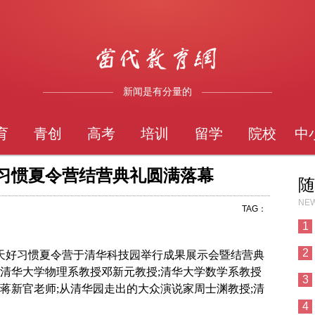
新闻是有分量的
育
青创
高考
培训
留学
院校
中
好习惯夏令营结营典礼圆满落幕
随
NEW
TAG：
1
2
21天好习惯夏令营于清华科技园举行成果展示会暨结营典
:清华大学物理系教授邓新元教授;清华大学数学系教授
3
蒋新官老师;从清华园走出的大众演说家周士渊教授;清
4