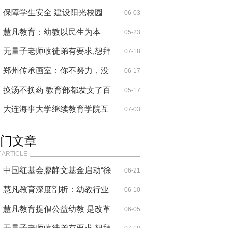
的济外
保障学生安全 建设阳光校园
06-03
慧凡教育：幼教以民生为本
05-23
无量子老师收徒弟有要求,想拜
07-18
无量子
郑州传承画室：你不努力，没
06-17
人替你
换汤不换药 教育部都发文了百
05-17
度要怎
大连海事大学继续教育学院互
07-03
联网企
门文章
 ARTICLE
中国红基会廖静文基金启动“徐
06-21
悲鸿
慧凡教育深度剖析：幼教行业
06-10
与互联
慧凡教育提倡公益幼教 是改革
06-05