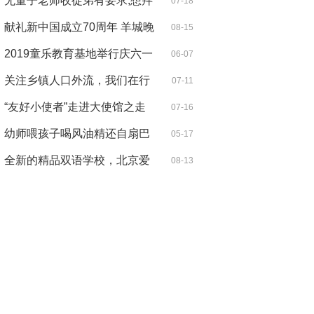
还是突
无量子老师收徒弟有要求,想拜
07-18
无量子
献礼新中国成立70周年 羊城晚
08-15
报出版
2019童乐教育基地举行庆六一
06-07
开业庆典
关注乡镇人口外流，我们在行
07-11
动
“友好小使者”走进大使馆之走
07-16
进波
幼师喂孩子喝风油精还自扇巴
05-17
掌？涉
全新的精品双语学校，北京爱
08-13
华安民