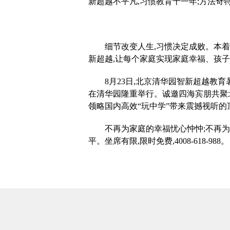
新超越不平凡,习惯教育十一年;方法奇特
细节改变人生,习惯决定成败。本着
新超越,让每个家庭实现家庭幸福、孩子
8月23日,北京清华园智新超越教
在清华园隆重举行。诚邀四海宾朋共聚
领略国内高效“玩中学”带来震撼视听的
不再为家庭的幸福忧心忡忡;不再
平。坐席有限,限时免费,4008-618-988。