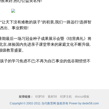
效果好,热心公益美名传!
“让天下没有难教的孩子”的初衷,我们一路远行!选择智
杰出、事业辉煌!
育暑期最后一场习冠金种子成果展示会暨《结营典礼》将
北京,体验国内先进亲子课堂带来的家庭文化不断升级,
顶级教育盛宴。
为孩子的学习焦虑不已;不再为自己事业的低谷期愤愤不
友情链接：
织梦58
素材58
织梦主机
discuz模板
Copyright © 2002-2011 当代教育网 版权所有
Power by dede58.com