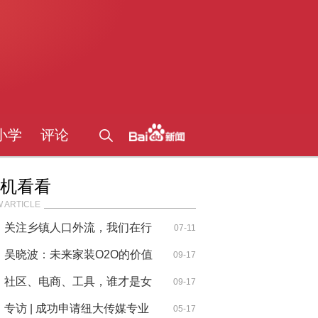
小学
评论
机看看
 ARTICLE
关注乡镇人口外流，我们在行
07-11
动
吴晓波：未来家装O2O的价值
09-17
在于行业
社区、电商、工具，谁才是女
09-17
性市场
专访 | 成功申请纽大传媒专业
05-17