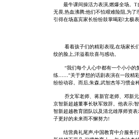
最牛课间操活力表演,燃爆全场。T
无畏,热血沸腾;他们不怕艰难险阻,为
引得在场嘉宾家长纷纷鼓掌喝彩!太极表
看着孩子们的精彩表现,在场家长
纹的脸上,洋溢着欣喜与感动。
“我们每个人心中都有一个小小的
练……”关于梦想的话剧表演在一段精
纷纷动容。而后,朱森,武智杰等习惯金
乔文军老师、蒋新官老师、邓新元
京智新超越董事长耿军致辞。他表示:智
智新超越教育团队以及清北雄厚师资表示
子更好的未来而不懈努力!
结营典礼尾声,中国教育中介服务