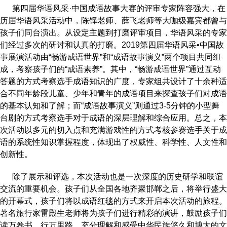
第四届华语风采·中国成语故事大赛的评审专家阵容强大，在
历届华语风采活动中，陈铎老师、薛飞老师等大咖级嘉宾都曾与
孩子们同台演出。从设定主题到打磨评审项目，华语风采的专家
们经过多次的研讨和认真的打磨。2019第四届华语风采•中国故
事展演活动由“畅游成语世界”和“成语故事演义”两个项目共同组
成，考察孩子们的“成语素养”。其中，“畅游成语世界”通过互动
答题的方式考察选手成语知识的广度，专家组共设计了十余种适
合不同年龄段儿童、少年和青年的成语项目来探查孩子们对成语
的基本认知和了解；而“成语故事演义”则通过3-5分钟的小型舞
台剧的方式考察选手对于成语的深层理解和综合应用。总之，本
次活动以多元的切入点和充满游戏性的方式考核参赛选手关于成
语的系统性知识掌握程度，体现出了权威性、科学性、人文性和
创新性。
除了展示和评选，本次活动也是一次深度的历史研学和联谊
交流的重要机会。孩子们从全国各地齐聚邯郸之后，将举行盛大
的开幕式，孩子们将以成语红毯的方式来开启本次活动的旅程。
著名旅行家雷殿生老师将为孩子们进行精彩的演讲，鼓励孩子们
读万卷书，行万里路，充分理解和感受中华民族悠久和博大的文